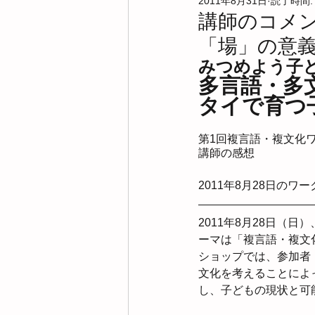
2011年8月31日
読了時間:
実践共有会
勉強会
お父
講師のコメ
「場」の意義：
本の紹介
研究の紹介
参
みつめよう子
多言語・多
タイで育つ
สาขาญี่ปุ่น/日本部会
オンライ
第1回複言語・複文化
講師の感想
2011年8月28日の
2011年8月28日（
ーマは「複言語・複文
ショップでは、参加者
文化を考えることによ
し、子どもの現状と可