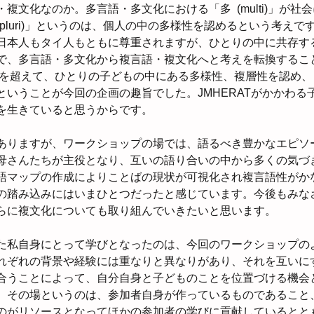
複文化なのか。多言語・多文化における「多  (multi)」が社
pluri)」というのは、個人の中の多様性を認めるという考えで
日本人もタイ人もともに尊重されますが、ひとりの中に共存す
で、多言語・多文化から複言語・複文化へと考えを転換するこ
りを超えて、ひとりの子どもの中にある多様性、複層性を認め
ということが今回の企画の趣旨でした。JMHERATがかかわる
を生きていると思うからです。
ありますが、ワークショップの場では、語るべき豊かなエピソ
母さんたちが主役となり、互いの語り合いの中から多くの気づ
語マップの作成によりことばの現状が可視化され複言語性がか
の踏み込みにはいまひとつだったと感じています。今後もみな
らに複文化についても取り組んでいきたいと思います。
た私自身にとって学びとなったのは、今回のワークショップの
れぞれの背景や経験には重なりと異なりがあり、それを互いに
合うことによって、自分自身と子どものことを位置づける機会
、その場というのは、参加者自身が作っているものであること
のがリソースとなってほかの参加者の学びに貢献しているとと