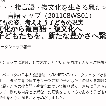
 3分
さんの会
当事者インタビュー
ツールの紹介
お母さん
ント：複言語・複文化を生きる親た
言語マップ（201108WS01）
考文献
コラム
ダブルの子ども会
学校選択調査報告会
どもの姿、考えよう子どもの現実
文化から複言語・複文化へ
子どもたちを、新たな豊かさへ繋
ンワークショップ
言語マップ
関係性マップ
ワークショップ報告
ワークショップに講師として来ていただいた舘岡洋子氏からご感
日）、バンコクの日本人会別館にてJMHERATのワークショップ
化」。タイで育つ日本をルーツに持つ子どもたちの親が参加対
（親）たちの複言語・複文化について振り返り、さらに子ども
って、親たち自身とは異なった経験をしているであろう子ども
能性をともに探ることをめざしました。