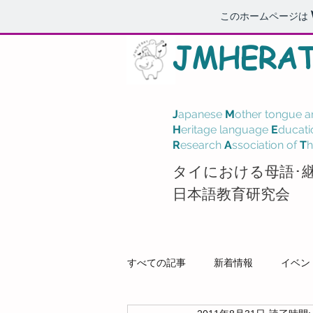
このホームページは
J
M
HERA
J
apanese
M
other tongue a
H
eritage language
E
ducati
R
esearch
A
ssociation of
T
h
タイにおける母語･
日本語教育研究会
すべての記事
新着情報
イベン