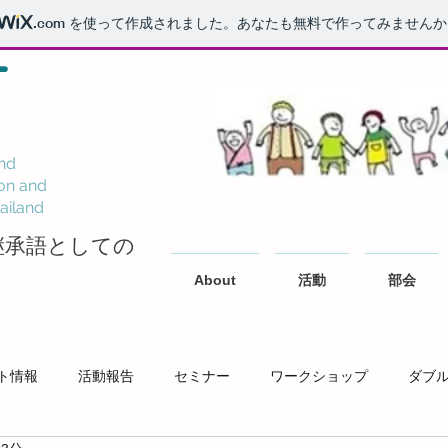
.com
を使って作成されました。あなたも無料で作ってみませんか
T
nd
on and
ailand
継承語としての
About
活動
部会
ト情報
活動報告
セミナー
ワークショップ
ダブ