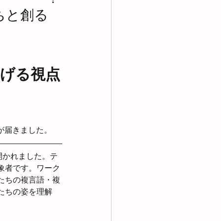
の会
用語の定義
ちと創る
部会
げる視点
想が届きました。
が開かれました。テ
象者です。ワーク
たちの複言語・複
たちの姿を理解