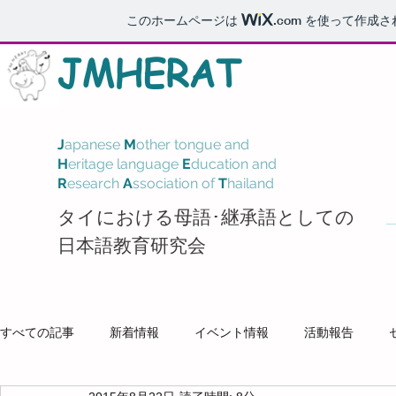
このホームページは
.com
を使って作成さ
J
M
HERAT
J
apanese
M
other tongue and
H
eritage language
E
ducation and
R
esearch
A
ssociation of
T
hailand
タイにおける母語･継承語としての
日本語教育研究会
すべての記事
新着情報
イベント情報
活動報告