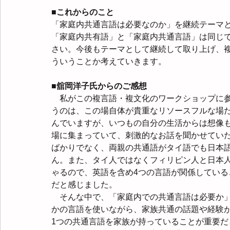
■これからのこと
「家庭内共通言語は必要なのか」を継続テーマ
「家庭内共有語」と「家庭内共通言語」は同じ
さい。今後もテーマとして継続して取り上げ、
ういうことか考えていきます。
■舘岡洋子氏からのご感想
　私がこの複言語・複文化のワークショップに
うのは、この場自体が貴重なリソースフルな場
んでいますが、いつもの自分の生活からは想像
場に集まっていて、刺激的なお話を聞かせてい
ばかりでなく、両親の共通語がタイ語でも日本
ん。また、タイ人ではなくフィリピン人と日本
ゃるので、英語を含め4つの言語が関係してい
だと感じました。
　そんな中で、「家庭内での共通言語は必要か
かの言語を使いながら、家族共通の話題や経験
1つの共通言語を家族が持っていることが重要