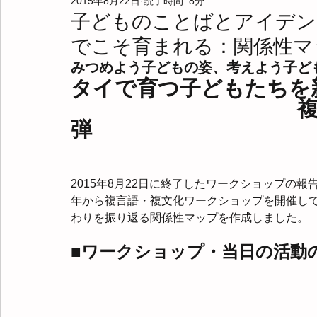
2015年8月22日
読了時間: 8分
実践共有会
勉強会
お父さんの会
当事者インタ
子どものことばとアイデン
でこそ育まれる：関係性マップ
本の紹介
研究の紹介
参考文献
コラム
ダ
みつめよう子どもの姿、考えよう子ど
タイで育つ子どもたちを
สาขาญี่ปุ่น/日本部会
オンラインワークショップ
言語
弾
2015年8月22日に終了したワークショップの報
年から複言語・複文化ワークショップを開催し
わりを振り返る関係性マップを作成しました。
■ワークショップ・当日の活動