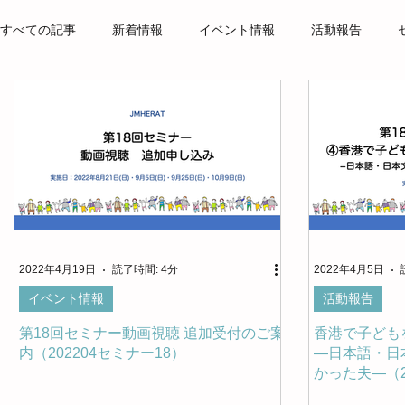
すべての記事
新着情報
イベント情報
活動報告
勉強会
お父さんの会
当事者インタビュー
ツー
研究の紹介
参考文献
コラム
ダブルの子ども会
オンラインワークショップ
言語マップ
関係性マップ
2022年4月19日
読了時間: 4分
2022年4月5日
イベント情報
活動報告
第18回セミナー動画視聴 追加受付のご案
香港で子ども
内（202204セミナー18）
―日本語・日
かった夫―（2