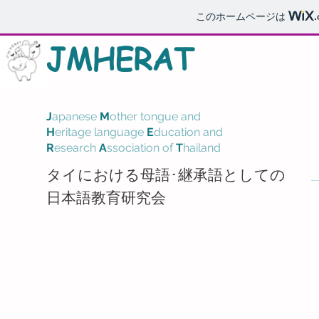
このホームページは
J
M
HERAT
J
apanese
M
other tongue and
H
eritage language
E
ducation and
R
esearch
A
ssociation of
T
hailand
タイにおける母語･継承語としての
日本語教育研究会
​記事一覧